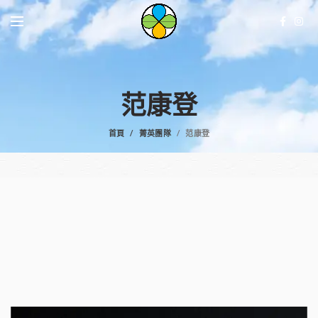
范康登
首頁
菁英團隊
范康登