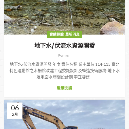
,
實績經驗
最新消息
地下水/伏流水資源開發
Pveec
地下水/伏流水資源開發 年度 案件名稱 業主單位 114-115 臺北
特色運動館之木柵館改建工程委託設計及監造技術服務-地下水
及地面水體間設計劃 李宜蓉建...
繼續閱讀
06
2 月