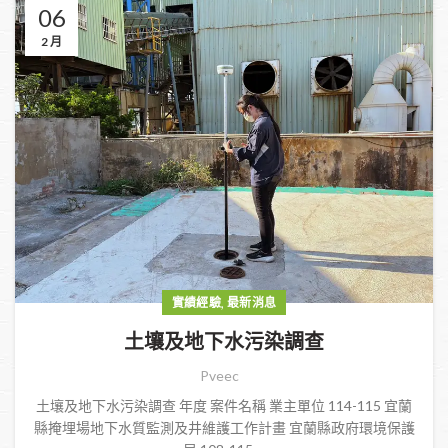
06
2 月
,
實績經驗
最新消息
土壤及地下水污染調查
Pveec
土壤及地下水污染調查 年度 案件名稱 業主單位 114-115 宜蘭
縣掩埋場地下水質監測及井維護工作計畫 宜蘭縣政府環境保護